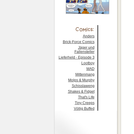
Anders
Brick-Force Comics
Jäger und
Fallensteller
Lieferheld - Episode 3
Lootboy
MAD
Mittenmang
Molps & Murphy
Schisslaweng
Shakes & Fidget
That's Life
Tiny Creeps
Völlig Buffed