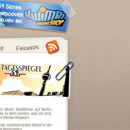
n Berlin Stadtführer auf Berlin-
ke zu dem wurden, was sie sind.
em Merian-Magazin.
ode erscheint jeden Monat in der
uf Marvcomics.