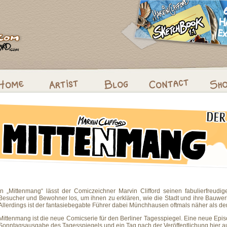
In „Mittenmang“ lässt der Comiczeichner Marvin Clifford seinen fabulierfreudige
Besucher und Bewohner los, um ihnen zu erklären, wie die Stadt und ihre Bauwer
Allerdings ist der fantasiebegabte Führer dabei Münchhausen oftmals näher als d
Mittenmang ist die neue Comicserie für den Berliner Tagesspiegel. Eine neue Epis
Sonntagsausgabe des Tagesspiegels und ein Tag nach der Veröffentlichung hier a