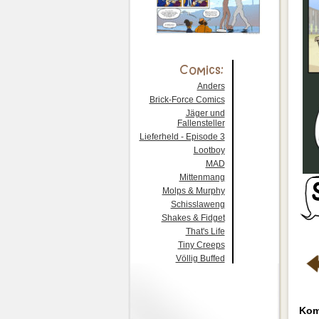
Anders
Brick-Force Comics
Jäger und
Fallensteller
Lieferheld - Episode 3
Lootboy
MAD
Mittenmang
Molps & Murphy
Schisslaweng
Shakes & Fidget
That's Life
Tiny Creeps
Völlig Buffed
Kom