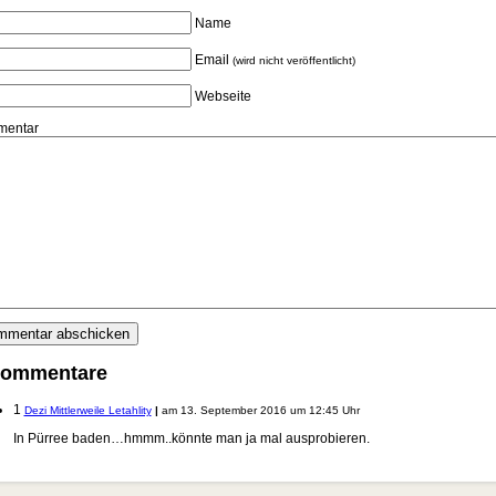
Name
Email
(wird nicht veröffentlicht)
Webseite
entar
Kommentare
1
Dezi Mittlerweile Letahlity
|
am 13. September 2016 um 12:45 Uhr
In Pürree baden…hmmm..könnte man ja mal ausprobieren.