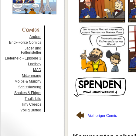
Anders
Brick-Force Comics
Jäger und
Fallensteller
Lieferheld - Episode 3
Lootboy
MAD
Mittenmang
Molps & Murphy
Schisslaweng
Shakes & Fidget
That's Life
Tiny Creeps
Völlig Buffed
Vorheriger Comic