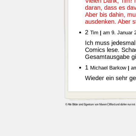
Vielen Dank, Tim! 
daran, dass es da
Aber bis dahin, mu
ausdenken. Aber s
2
Tim
|
am 9. Januar 
Ich muss jedesmal
Comics lese. Schad
Gesamtausgabe gi
1
Michael Barkow
|
am
Wieder ein sehr g
© Alle Bilder sind Eigentum von Marvin Clifford und dürfen nur mi