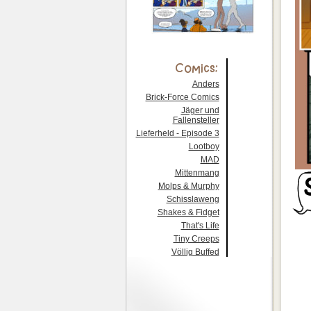
Anders
Brick-Force Comics
Jäger und
Fallensteller
Lieferheld - Episode 3
Lootboy
MAD
Mittenmang
Molps & Murphy
Schisslaweng
Shakes & Fidget
That's Life
Tiny Creeps
Völlig Buffed