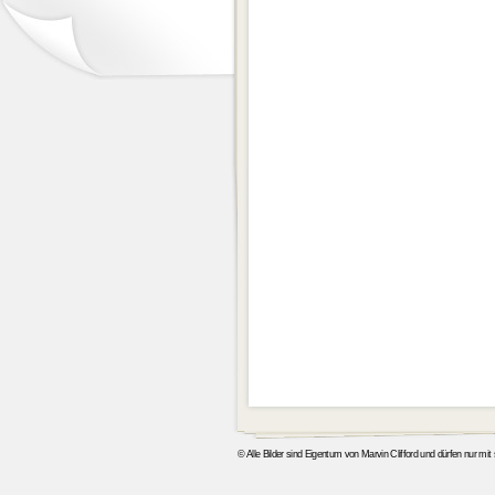
© Alle Bilder sind Eigentum von Marvin Clifford und dürfen nur mi