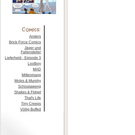
Anders
Brick-Force Comics
Jäger und
Fallensteller
Lieferheld - Episode 3
Lootboy
MAD
Mittenmang
Molps & Murphy
Schisslaweng
Shakes & Fidget
That's Life
Tiny Creeps
Völlig Buffed