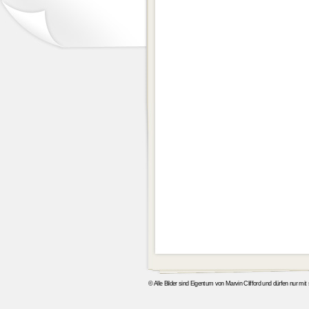
© Alle Bilder sind Eigentum von Marvin Clifford und dürfen nur mi