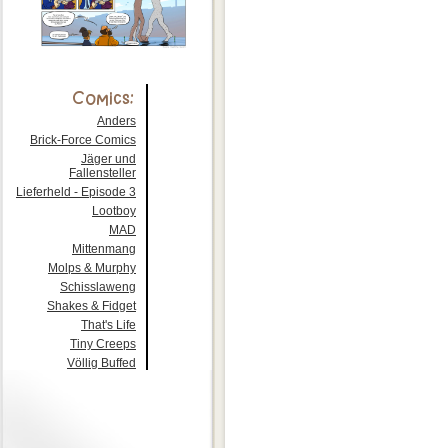
Anders
Brick-Force Comics
Jäger und
Fallensteller
Lieferheld - Episode 3
Lootboy
MAD
Mittenmang
Molps & Murphy
Schisslaweng
Shakes & Fidget
That's Life
Tiny Creeps
Völlig Buffed