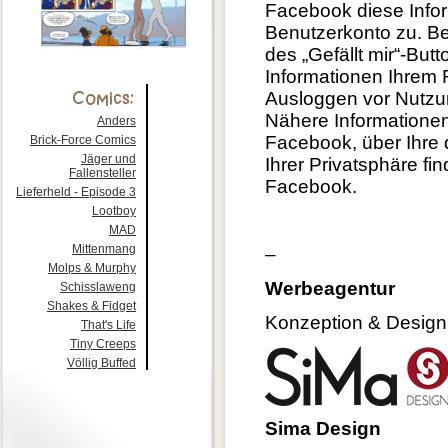
Facebook diese Info
Benutzerkonto zu. Be
des „Gefällt mir“-Bu
Informationen Ihrem
Ausloggen vor Nutzu
Nähere Informatione
Anders
Facebook, über Ihre
Brick-Force Comics
Jäger und
Ihrer Privatsphäre f
Fallensteller
Facebook.
Lieferheld - Episode 3
Lootboy
MAD
Mittenmang
–
Molps & Murphy
Werbeagentur
Schisslaweng
Shakes & Fidget
Konzeption & Design
That's Life
Tiny Creeps
Völlig Buffed
Sima Design