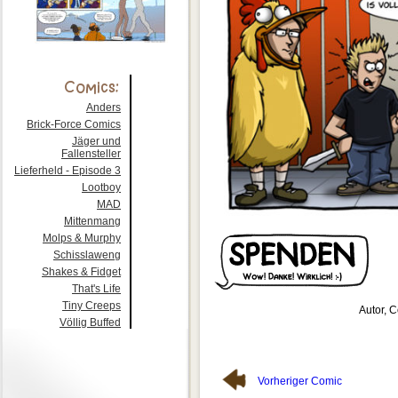
Anders
Brick-Force Comics
Jäger und
Fallensteller
Lieferheld - Episode 3
Lootboy
MAD
Mittenmang
Molps & Murphy
Schisslaweng
Shakes & Fidget
That's Life
Tiny Creeps
Autor, C
Völlig Buffed
Vorheriger Comic