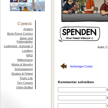
Anders
Brick-Force Comics
Jäger und
Fallensteller
Lieferheld - Episode 3
Autor, C
Lootboy
MAD
Mittenmang
Molps & Murphy
Vorheriger Comic
Schisslaweng
Shakes & Fidget
That's Life
Kommentar schreiben
Tiny Creeps
Völlig Buffed