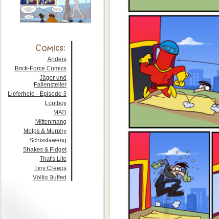
Anders
Brick-Force Comics
Jäger und
Fallensteller
Lieferheld - Episode 3
Lootboy
MAD
Mittenmang
Molps & Murphy
Schisslaweng
Shakes & Fidget
That's Life
Tiny Creeps
Völlig Buffed