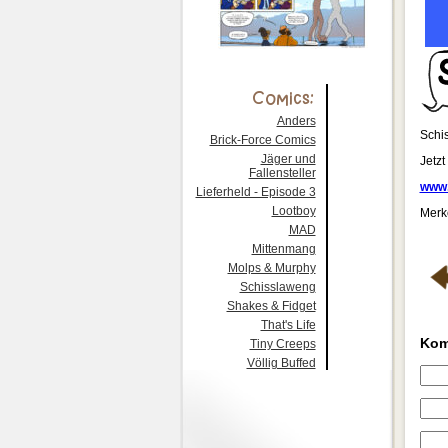
Anders
Schi
Brick-Force Comics
Jäger und
Jetzt
Fallensteller
www.
Lieferheld - Episode 3
Lootboy
Merke
MAD
Mittenmang
Molps & Murphy
Schisslaweng
Shakes & Fidget
That's Life
Kom
Tiny Creeps
Völlig Buffed