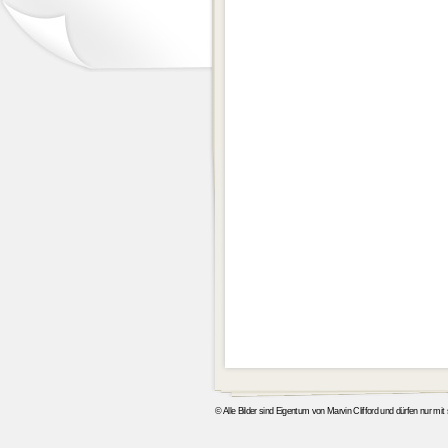
© Alle Bilder sind Eigentum von Marvin Clifford und dürfen nur mi