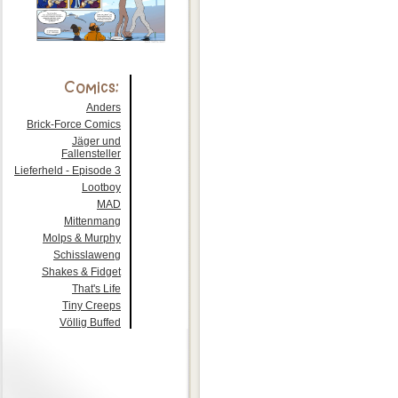
Anders
Brick-Force Comics
Jäger und
Fallensteller
Lieferheld - Episode 3
Lootboy
MAD
Mittenmang
Molps & Murphy
Schisslaweng
Shakes & Fidget
That's Life
Tiny Creeps
Völlig Buffed