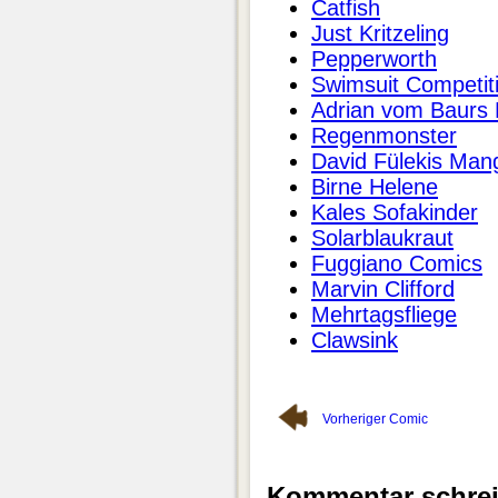
Catfish
Just Kritzeling
Pepperworth
Swimsuit Competit
Adrian vom Baurs 
Regenmonster
David Fülekis Ma
Birne Helene
Kales Sofakinder
Solarblaukraut
Fuggiano Comics
Marvin Clifford
Mehrtagsfliege
Clawsink
Vorheriger Comic
Kommentar schre