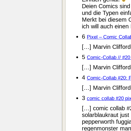
Deien Comics sind 
und die Typen einf
Merkt bei diesem 
ich will auch einen
6
Pixel – Comic Colla
[…] Marvin Cliffor
5
Comic-Collab // #20
[…] Marvin Cliffor
4
Comic-Collab #20: P
[…] Marvin Cliffor
3
comic collab #20 pixe
[…] comic collab #20
solarblaukraut just
pepperworth fuggia
regenmonster man