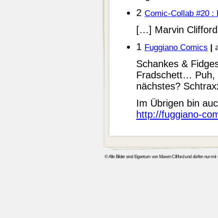
2
Comic-Collab #20 : 
[…] Marvin Cliffor
1
Fuggiano Comics
|
a
Schankes & Fidges
Fradschett… Puh, 
nächstes? Schtraxx
Im Übrigen bin auc
http://fuggiano-co
© Alle Bilder sind Eigentum von Marvin Clifford und dürfen nur mi