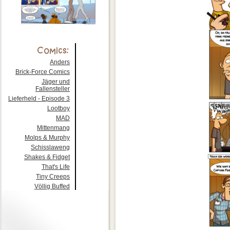
Anders
Brick-Force Comics
Jäger und
Fallensteller
Lieferheld - Episode 3
Lootboy
MAD
Mittenmang
Molps & Murphy
Schisslaweng
Shakes & Fidget
That's Life
Tiny Creeps
Völlig Buffed