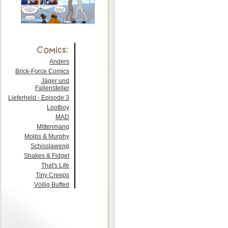
Anders
Brick-Force Comics
Jäger und
Fallensteller
Lieferheld - Episode 3
Lootboy
MAD
Mittenmang
Molps & Murphy
Schisslaweng
Shakes & Fidget
That's Life
Tiny Creeps
Völlig Buffed