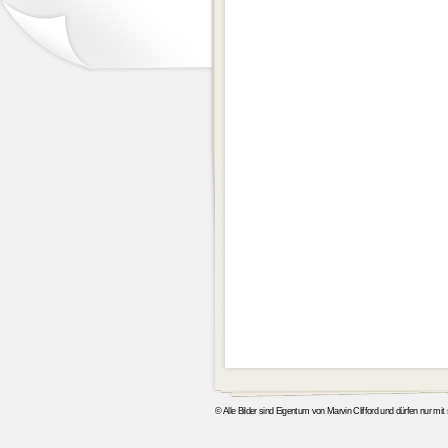
© Alle Bilder sind Eigentum von Marvin Clifford und dürfen nur mi