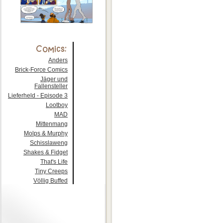
Anders
Brick-Force Comics
Jäger und
Fallensteller
Lieferheld - Episode 3
Lootboy
MAD
Mittenmang
Molps & Murphy
Schisslaweng
Shakes & Fidget
That's Life
Tiny Creeps
Völlig Buffed