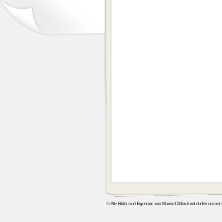
© Alle Bilder sind Eigentum von Marvin Clifford und dürfen nur mi