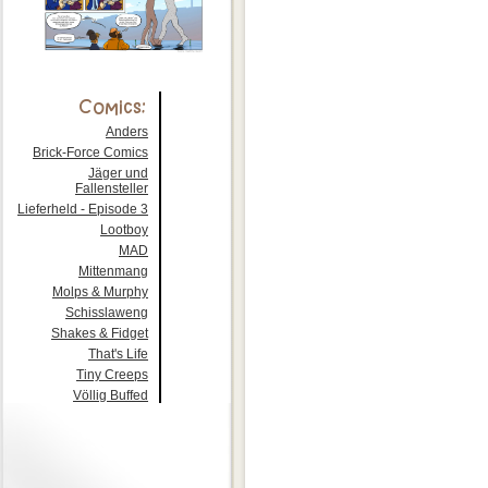
Anders
Brick-Force Comics
Jäger und
Fallensteller
Lieferheld - Episode 3
Lootboy
MAD
Mittenmang
Molps & Murphy
Schisslaweng
Shakes & Fidget
That's Life
Tiny Creeps
Völlig Buffed