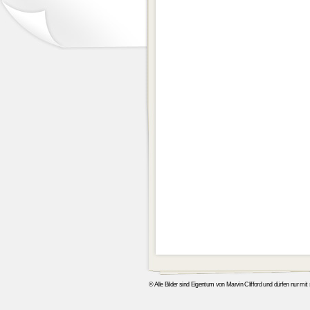
© Alle Bilder sind Eigentum von Marvin Clifford und dürfen nur mi