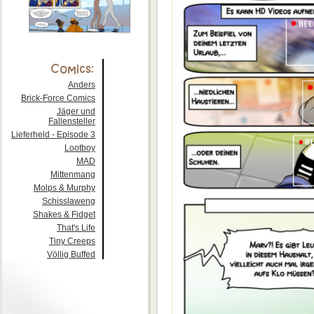
Anders
Brick-Force Comics
Jäger und
Fallensteller
Lieferheld - Episode 3
Lootboy
MAD
Mittenmang
Molps & Murphy
Schisslaweng
Shakes & Fidget
That's Life
Tiny Creeps
Völlig Buffed