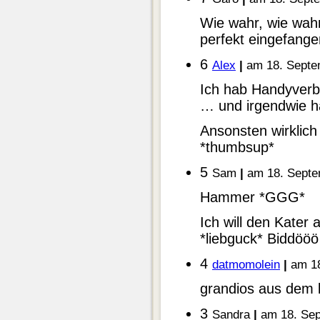
Wie wahr, wie wahr
perfekt eingefange
6
Alex
|
am 18. Septe
Ich hab Handyverbo
… und irgendwie h
Ansonsten wirklich
*thumbsup*
5
Sam
|
am 18. Septe
Hammer *GGG*
Ich will den Kater a
*liebguck* Biddööö
4
datmomolein
|
am 18
grandios aus dem 
3
Sandra
|
am 18. Sep