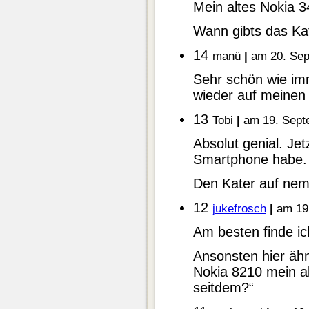
Mein altes Nokia 
Wann gibts das Ka
14
manü
|
am 20. Sep
Sehr schön wie im
wieder auf meine
13
Tobi
|
am 19. Sept
Absolut genial. Je
Smartphone habe.
Den Kater auf nem 
12
jukefrosch
|
am 19.
Am besten finde ic
Ansonsten hier äh
Nokia 8210 mein ab
seitdem?“