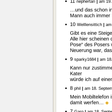
11
nephertari
|
am 19.
…und das schon in 
Mann auch immer 
10
Welllensittich
|
am 
Gibt es eine Steig
Alle hier scheinen 
Pose“ des Posers w
Neuerung war, da
9
sparky1684
|
am 18.
Kann nur zustimme
Kater
würde ich auf eine
8
phil
|
am 18. Septem
Mein Mobiltelefon i
damit werfen…
7
Garo
|
am 18. Septe