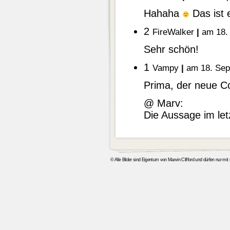
Hahaha
Das ist 
2
FireWalker
|
am 18. 
Sehr schön!
1
Vampy
|
am 18. Sep
Prima, der neue Co
@ Marv:
Die Aussage im letz
© Alle Bilder sind Eigentum von Marvin Clifford und dürfen nur mi