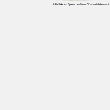
© Alle Bilder sind Eigentum von Marvin Clifford und dürfen nur mi