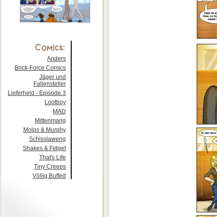
Anders
Brick-Force Comics
Jäger und
Fallensteller
Lieferheld - Episode 3
Lootboy
MAD
Mittenmang
Molps & Murphy
Schisslaweng
Shakes & Fidget
That's Life
Tiny Creeps
Völlig Buffed