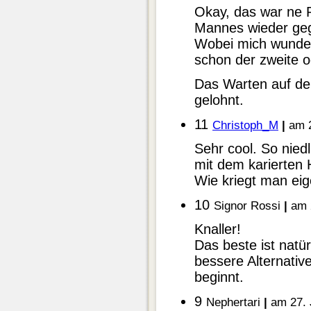
Okay, das war ne 
Mannes wieder ge
Wobei mich wunder
schon der zweite o
Das Warten auf den
gelohnt.
11
Christoph_M
|
am 2
Sehr cool. So niedl
mit dem karierten
Wie kriegt man eig
10
Signor Rossi
|
am 2
Knaller!
Das beste ist natür
bessere Alternativ
beginnt.
9
Nephertari
|
am 27. 