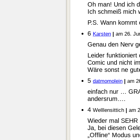
Oh man! Und ich d
Ich schmeiß mich 
P.S. Wann kommt d
6
Karsten
|
am 26. Jun
Genau den Nerv ge
Leider funktioniert
Comic und nicht im
Wäre sonst ne gute
5
datmomolein
|
am 26
einfach nur … GRA
andersrum….
4
Welllensittich
|
am 2
Wieder mal SEHR g
Ja, bei diesen Gel
„Offline“ Modus un