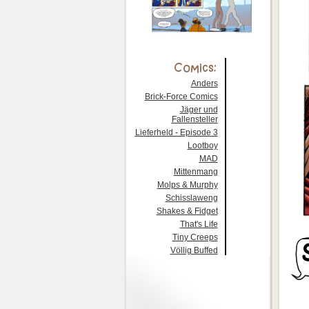
Anders
Brick-Force Comics
Jäger und
Fallensteller
Lieferheld - Episode 3
Lootboy
MAD
Mittenmang
Molps & Murphy
Schisslaweng
Shakes & Fidget
That's Life
Tiny Creeps
Völlig Buffed