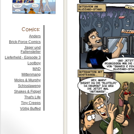
Anders
Brick-Force Comics
Jäger und
Fallensteller
Lieferheld - Episode 3
Lootboy
MAD
Mittenmang
Molps & Murphy
Schisslaweng
Shakes & Fidget
That's Life
Tiny Creeps
Völlig Buffed