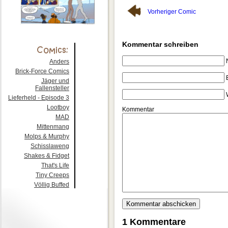
Vorheriger Comic
Kommentar schreiben
Anders
Brick-Force Comics
Jäger und
Fallensteller
Lieferheld - Episode 3
Lootboy
Kommentar
MAD
Mittenmang
Molps & Murphy
Schisslaweng
Shakes & Fidget
That's Life
Tiny Creeps
Völlig Buffed
1 Kommentare